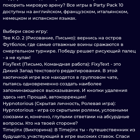
покорить мировую арену? Все игры в Party Pack 10
доступны на английском, французском, итальянском,
немецком и испанском языках.
Выбери свою игру:
Tee K.O. 2 (Рисование, Письмо): вернись на остров
Футболок, где самые отважные воины сражаются в
смертельном турнире. Победу решает рисующий палец
- а не кулак!
FixyText (Письмо, Командная работа): FixyText - это
Дикий Запад текстового редактирования. В этой
хаотичной игре все находятся в групповом чате,
пытаясь одновременно создать наиболее
запоминающееся высказывание. И кнопки удаления
здесь нет. Прощай, автокоррекция!
Hypnotorious (Скрытая личность, Ролевая игра):
Hypnotorious - игра со скрытыми ролями, условными
союзами и, конечно, глупыми ответами на абсурдные
вопросы. Кто на твоей стороне?
Timejinx (Викторина): В Timejinx ты - путешественник из
будущего, участвующий в игре высоких ставок. Спаси