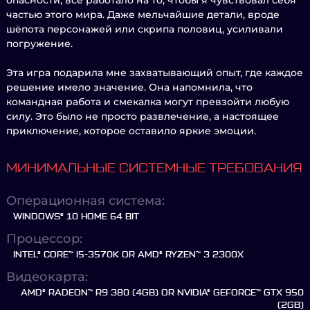
опасности, всё работало на то, чтобы я чувствовал себя
частью этого мира. Даже мельчайшие детали, вроде
шёпота персонажей или скрипа половиц, усиливали
погружение.
Эта игра подарила мне захватывающий опыт, где каждое
решение имело значение. Она напомнила, что
командная работа и смекалка могут превзойти любую
силу. Это было не просто развлечение, а настоящее
приключение, которое оставило яркие эмоции.
МИНИМАЛЬНЫЕ СИСТЕМНЫЕ ТРЕБОВАНИЯ
Операционная система:
WINDOWS® 10 HOME 64 BIT
Процессор:
INTEL® CORE™ I5-3570K OR AMD® RYZEN™ 3 2300X
Видеокарта:
AMD® RADEON™ R9 380 (4GB) OR NVIDIA® GEFORCE™ GTX 950
(2GB)