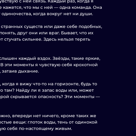
увствую с ней связь. Каждый раз, когда я
е кажется, что мы с ней — одна команда. Она
т одиночества, когда вокруг нет ни души.
ю странных существ или даже себе подобных,
нять, друг они или враг. Бывает, что их
ет стучать сильнее. Здесь нельзя терять
 слышен каждый вздох. Звёзды, такие яркие,
. В эти моменты я чувствую себя крохотной
, затаив дыхание.
когда я вижу что-то на горизонте, будь то
 там? Найду ли я запас воды или, может
торой скрывается опасность? Эти моменты —
ожно, впереди нет ничего, кроме таких же
стые вещи: глоток воды, тень от одинокой
твую себя по-настоящему живым.