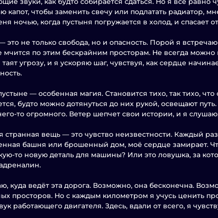
щие звуки, как будто собирается сдаться. Но я всё равно ч
ю капот, чтобы заменить свечу или подлатать радиатор, мн
еня ночью, когда пустыня погружается в холод, и спасает о
— это не только свобода, но и опасность. Порой я встреча
е мчится по этим бескрайним просторам. Не всегда можно по
 таят угрозу, и я ускоряю шаг, чувствуя, как сердце начина
ность.
пустыне — особенная магия. Становится тихо, так тихо, что
ется, будто можно дотянуться до них рукой, освещают путь
чего-то огромного. Ветер шепчет свои истории, и я слушаю
я странная вещь — это чувство неизвестности. Каждый раз, 
нная башня или брошенный дом, моё сердце замирает. Что
акую-то новую деталь для машины? Или это ловушка, за ко
адреналин.
аю, куда ведёт эта дорога. Возможно, она бесконечна. Возм
ых просторов. Но с каждым километром я учусь ценить про
звук работающего двигателя. Здесь, вдали от всего, я чувс