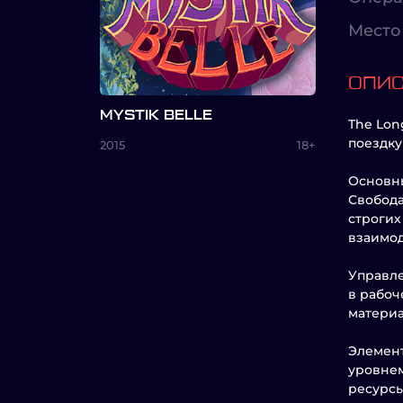
Место 
ОПИ
MYSTIK BELLE
The Lon
поездку
2015
18+
Основны
Свобода
строгих
взаимод
Управле
в рабоч
материа
Элемент
уровнем
ресурсы