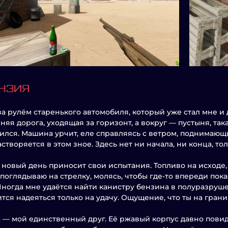
НЗИЯ
за рулём старенького автомобиля, который уже стал мне и
няя дорога, уходящая за горизонт, а вокруг — пустыня, така
ился. Машина урчит, еле справляясь с ветром, поднимающ
астворяется в этом зное. Здесь нет ни начала, ни конца, тол
новый день приносит свои испытания. Топливо на исходе, 
поглядываю на стрелку, молясь, чтобы где-то впереди пок
Иногда мне удаётся найти канистру бензина в полуразруш
тся надеяться только на удачу. Ощущение, что ты на гран
— мой единственный друг. Её ржавый корпус давно повидал