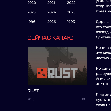
угрожаю
2020
2021
2022
открыва
греет м
2023
2024
2025
1996
2026
1993
Дорога 
кто тож
взгляды
бдитель
СЕЙЧАС КАЧАЮТ
Ночи в 
что каж
частью 
Но сама
разруше
быть, к
чистый 
RUST
Я не зн
2013
18+
пустынн
скалы, 