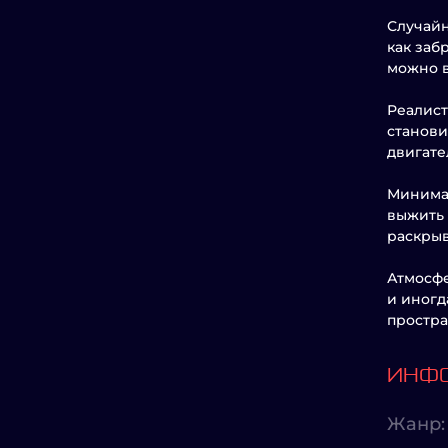
Случайн
как заб
можно в
Реалист
станови
двигате
Минимал
выжить 
раскрыв
Атмосфе
и иногд
простра
ИНФО
Жанр: