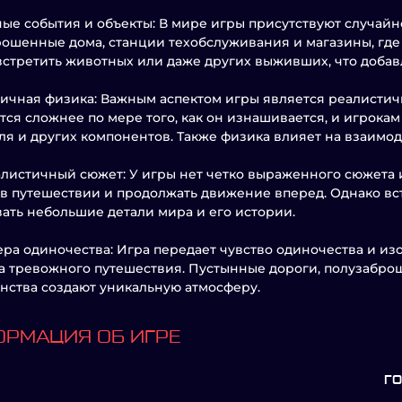
ые события и объекты: В мире игры присутствуют случайн
рошенные дома, станции техобслуживания и магазины, гд
стретить животных или даже других выживших, что добав
ичная физика: Важным аспектом игры является реалистич
тся сложнее по мере того, как он изнашивается, и игрока
ля и других компонентов. Также физика влияет на взаимод
истичный сюжет: У игры нет четко выраженного сюжета и
в путешествии и продолжать движение вперед. Однако вс
ать небольшие детали мира и его истории.
ра одиночества: Игра передает чувство одиночества и из
а тревожного путешествия. Пустынные дороги, полузабро
нства создают уникальную атмосферу.
РМАЦИЯ ОБ ИГРЕ
Г