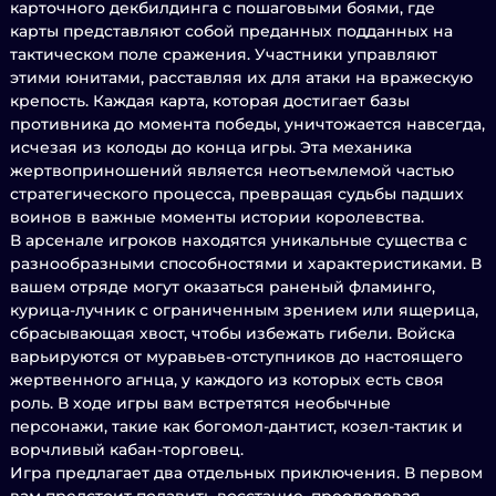
карточного декбилдинга с пошаговыми боями, где
карты представляют собой преданных подданных на
тактическом поле сражения. Участники управляют
этими юнитами, расставляя их для атаки на вражескую
крепость. Каждая карта, которая достигает базы
противника до момента победы, уничтожается навсегда,
исчезая из колоды до конца игры. Эта механика
жертвоприношений является неотъемлемой частью
стратегического процесса, превращая судьбы падших
воинов в важные моменты истории королевства.
В арсенале игроков находятся уникальные существа с
разнообразными способностями и характеристиками. В
вашем отряде могут оказаться раненый фламинго,
курица-лучник с ограниченным зрением или ящерица,
сбрасывающая хвост, чтобы избежать гибели. Войска
варьируются от муравьев-отступников до настоящего
жертвенного агнца, у каждого из которых есть своя
роль. В ходе игры вам встретятся необычные
персонажи, такие как богомол-дантист, козел-тактик и
ворчливый кабан-торговец.
Игра предлагает два отдельных приключения. В первом