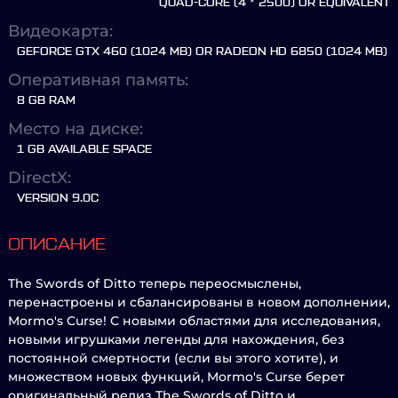
QUAD-CORE (4 * 2500) OR EQUIVALENT
Видеокарта:
GEFORCE GTX 460 (1024 MB) OR RADEON HD 6850 (1024 MB)
Оперативная память:
8 GB RAM
Место на диске:
1 GB AVAILABLE SPACE
DirectX:
VERSION 9.0C
ОПИСАНИЕ
The Swords of Ditto теперь переосмыслены,
перенастроены и сбалансированы в новом дополнении,
Mormo's Curse! С новыми областями для исследования,
новыми игрушками легенды для нахождения, без
постоянной смертности (если вы этого хотите), и
множеством новых функций, Mormo's Curse берет
оригинальный релиз The Swords of Ditto и