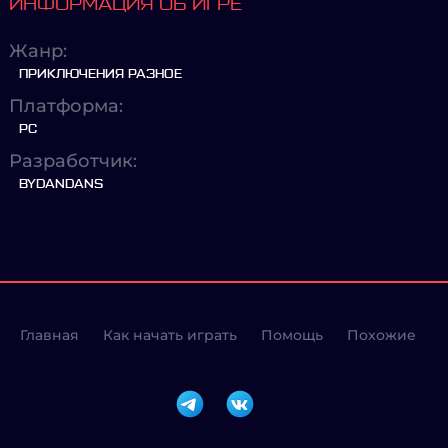
ИНФОРМАЦИЯ ОБ ИГРЕ
Жанр:
ПРИКЛЮЧЕНИЯ РАЗНОЕ
Платформа:
PC
Разработчик:
BYDANDANS
Главная
Как начать играть
Помощь
Похожие