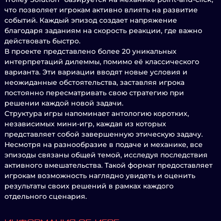
что позволяет игрокам активно влиять на развитие
событий. Каждый эпизод создает напряжение
благодаря заданиям на скорость реакции, где важно
действовать быстро.
В проекте представлено более 20 уникальных
интерпретаций дилеммы, помимо её классического
варианта. Эти вариации вводят новые условия и
неожиданные обстоятельства, заставляя игрока
постоянно пересматривать свою стратегию при
решении каждой новой задачи.
Структура игры напоминает антологию коротких,
независимых мини-игр, каждая из которых
представляет собой завершенную этическую задачу.
Несмотря на разнообразие в подаче и механике, все
эпизоды связаны общей темой, исследуя последствия
активного вмешательства. Такой формат предоставляет
игрокам возможность наглядно увидеть и оценить
результаты своих решений в рамках каждого
отдельного сценария.