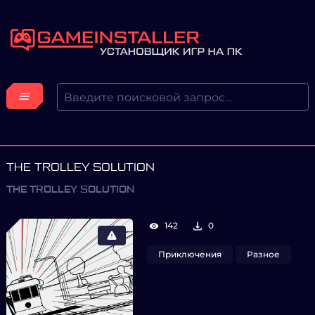
THE TROLLEY SOLUTION
THE TROLLEY SOLUTION
142
0
Приключения
Разное