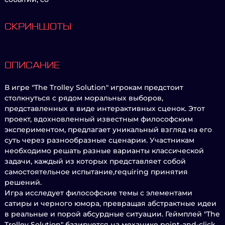
СКРИНШОТЫ
ОПИСАНИЕ
В игре "The Trolley Solution" игрокам предстоит
столкнуться с рядом моральных выборов,
представленных в виде интерактивных сценок. Этот
проект, вдохновленный известным философским
экспериментом, предлагает уникальный взгляд на его
суть через разнообразные сценарии. Участникам
необходимо решать разные варианты классической
задачи, каждый из которых представляет собой
самостоятельное испытание,requiring принятия
решений.
Игра исследует философские темы с элементами
сатиры и черного юмора, превращая абстрактные идеи
в реальные и порой абсурдные ситуации. Геймплей "The
Trolley Solution" базируется на механике point-and-click,