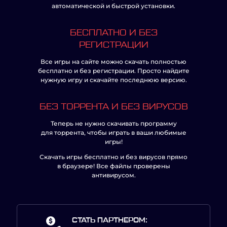
автоматической и быстрой установки.
БЕСПЛАТНО И БЕЗ
РЕГИСТРАЦИИ
Все игры на сайте можно скачать полностью
бесплатно и без регистрации. Просто найдите
нужную игру и скачайте последнюю версию.
БЕЗ ТОРРЕНТА И БЕЗ ВИРУСОВ
Теперь не нужно скачивать программу
для торрента, чтобы играть в ваши любимые
игры!
Скачать игры бесплатно и без вирусов прямо
в браузере! Все файлы проверены
антивирусом.
СТАТЬ ПАРТНЕРОМ: