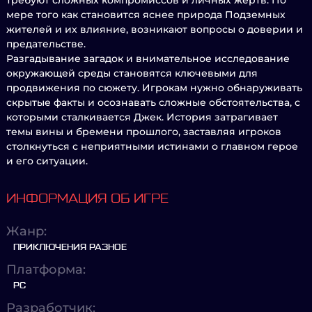
требуют сложных компромиссов и личных жертв. По
мере того как становится яснее природа Подземных
жителей и их влияние, возникают вопросы о доверии и
предательстве.
Разгадывание загадок и внимательное исследование
окружающей среды становятся ключевыми для
продвижения по сюжету. Игрокам нужно обнаруживать
скрытые факты и осознавать сложные обстоятельства, с
которыми сталкивается Джек. История затрагивает
темы вины и бремени прошлого, заставляя игроков
столкнуться с неприятными истинами о главном герое
и его ситуации.
ИНФОРМАЦИЯ ОБ ИГРЕ
Жанр:
ПРИКЛЮЧЕНИЯ РАЗНОЕ
Платформа:
PC
Разработчик: