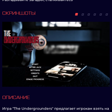
СКРИНШОТЫ
ОПИСАНИЕ
Игра "The Undergrounders" предлагает игрокам взять на