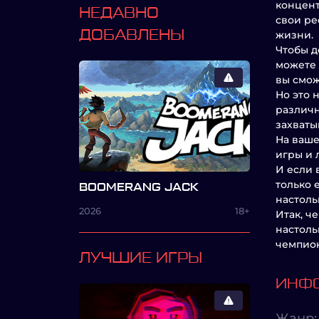
концент
НЕДАВНО
свои ре
ДОБАВЛЕНЫ
жизни.
Чтобы д
можете 
вы смож
Но это 
различн
захваты
На ваше
игры и 
И если 
только 
BOOMERANG JACK
настоль
2026
18+
Итак, ч
настоль
чемпион
ЛУЧШИЕ ИГРЫ
ИНФО
Жанр: