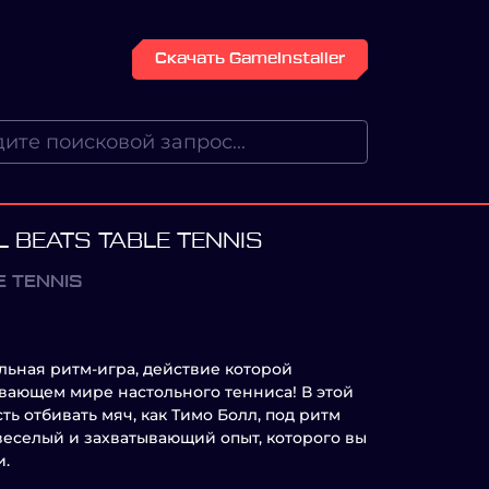
Скачать GameInstaller
L BEATS TABLE TENNIS
E TENNIS
альная ритм-игра, действие которой
вающем мире настольного тенниса! В этой
ть отбивать мяч, как Тимо Болл, под ритм
веселый и захватывающий опыт, которого вы
и.