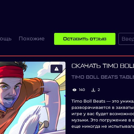
ощь
Похожие
Оставить отзыв
СКАЧАТЬ TIMO BOL
TIMO BOLL BEATS TABL
140
2
Timo Boll Beats — это уник
разворачивается в захваты
игре у вас будет возможнос
музыки. Это погружение в 
еще никогда не испытывал