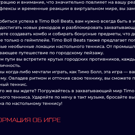
рацию и внимание, что значительно повлияет на вашу ре
флексы и временные реакции в виртуальном мире, вы зам
обиться успеха в Timo Boll Beats, вам нужно всегда быть в
достигать новых рекордов и разблокировать захватывающ
ете создавать комбо и собирать бонусные предметы, что 
не только о геймплейе. Timo Boll Beats также предлагает п
ые необычные локации настольного тенниса. От промышле
вающее путешествие по городскому пейзажу.
м пути вы встретите крутых городских противников, кажд
личность.
вы когда-либо мечтали играть, как Тимо Болл, эта игра — 
ему. Овладев ритмом и отточив свою технику, вы сможете 
ный теннис.
его же вы ждете? Погружайтесь в захватывающий мир Timo 
ного тенниса. Ударяйте по мячу в такт музыке, бросайте в
а по настольному теннису!
РМАЦИЯ ОБ ИГРЕ