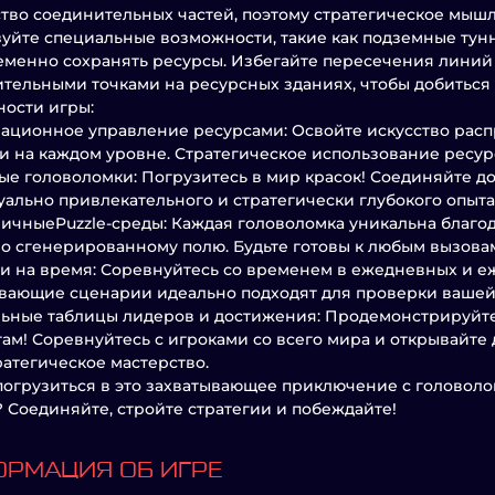
тво соединительных частей, поэтому стратегическое мышл
уйте специальные возможности, такие как подземные тун
менно сохранять ресурсы. Избегайте пересечения линий
тельными точками на ресурсных зданиях, чтобы добиться 
ости игры:
ационное управление ресурсами: Освойте искусство рас
и на каждом уровне. Стратегическое использование ресурс
ые головоломки: Погрузитесь в мир красок! Соединяйте д
уально привлекательного и стратегически глубокого опыта
ичныеPuzzle-среды: Каждая головоломка уникальна благ
о сгенерированному полю. Будьте готовы к любым вызова
и на время: Соревнуйтесь со временем в ежедневных и е
вающие сценарии идеально подходят для проверки вашей 
льные таблицы лидеров и достижения: Продемонстрируйте
ам! Соревнуйтесь с игроками со всего мира и открывайте
ратегическое мастерство.
погрузиться в это захватывающее приключение с головоло
 Соединяйте, стройте стратегии и побеждайте!
РМАЦИЯ ОБ ИГРЕ