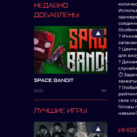
количес
НЕДАВНО
Использ
ДОБАВЛЕНЫ
одновре
соедини
Особенн
? Иннов
запасам
? Цветн
для виз
? Динам
случайн
⏱ Задач
SPACE BANDIT
захваты
? Глоба
2022
18+
рейтинг
свое ст
Готовы 
ЛУЧШИЕ ИГРЫ
навыки?
ИНФО