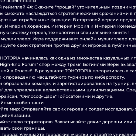
ые особенности
 геймплей 4X: Скажите "прощай" утомительным поздним э
вы сможете наслаждаться стратегическими сражениями в 
разные играбельные фракции: В стартовой версии предст
я, Империя Хорайсан, Империя Мория и Империя Комейдж
ную систему героев, технологии и специальные юниты!
мультиплеер: Игра поддерживает онлайн мультиплеер для 
ируйте свои стратегии против других игроков в публичны
HOTOPIA начиналась как одна из множества казуальных и
i High-End Forum" спор между Тремя Богинями Веры вызва
ной в Генсокё. В результате TOHOTOPIA превратилась в са
 к проведению масштабного турнира по киберспорту.
 образовали команды и зарегистрировались на турнир, в
" для управления величественными цивилизациями. Среди
орайсан, "Философ-Царь" Тойосатомими и другие.
ейные особенности
йте мир: Отправляйте своих героев и солдат исследовать 
цивилизации.
йте свою территорию: Захватывайте дикие деревни или г
вать свои границы.
 города: Улучшайте городские участки и стройте уникаль