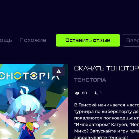
ощь
Похожие
Оставить отзыв
СКАЧАТЬ TOHOTOP
TOHOTOPIA
80
1
В Генсокё начинается наст
турнира по киберспорту де
появляются полководцы: кт
"Императором" Кагуей, "Ве
Мико? Запускайте игру пря
завоевывайте Генсокё!