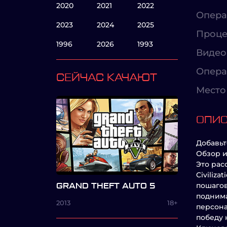
2020
2021
2022
Опера
2023
2024
2025
Проце
1996
2026
1993
Видео
Опера
СЕЙЧАС КАЧАЮТ
Место 
ОПИ
Добавьт
Обзор 
Это рас
Civiliz
пошагов
GRAND THEFT AUTO 5
поднима
2013
18+
персона
победу 