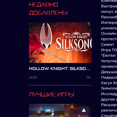
Ключев
НЕДАВНО
Быстрый
минут, 
ДОБАВЛЕНЫ
Разнооб
Импери
уникаль
Онлайн 
протест
Сюжет
Игра TO
"Eiente
популяр
привело
HOLLOW KNIGHT: SILKSONG
Девушки
Лидеров
2025
18+
Кагуя Х
Геймпл
Исследу
ЛУЧШИЕ ИГРЫ
другие 
Расширя
увеличи
Стройте