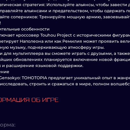
тическая стратегия: Используйте альянсы, чтобы завести д
правляйте альянсами и предательством, чтобы одержать п
йте соперников: Тренируйте мощную армию, завоевывайт
!
ительные особенности
лючает кроссовер Touhou Project с историческими фигура
етирует Наполеона или как Ремилия может проявить вел
ную музыку, подчеркивающую атмосферу игры.
и для мультиплеера вы сможете играть с друзьями, а такж
айших обновлениях планируется включение новой фракци
 и расширение языковой поддержки.
ение
Gensokyo: TOHOTOPIA предлагает уникальный опыт в жанре
исследовать, строить и сражаться в мире, полном волшебс
РМАЦИЯ ОБ ИГРЕ
орма: