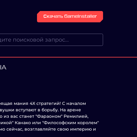
Скачать GameInstaller
IA
оящая мания 4X стратегий! С началом
вушки вступают в борьбу. На арене
о из вас станет "Фараоном" Ремилией,
ликой" Канако или "Философским королем"
мо сейчас, возглавляйте свою империю и