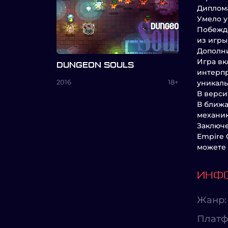
Диплома
Умело у
Побежда
из игры
Дополн
Игра вк
DUNGEON SOULS
интерпр
2016
18+
уникаль
В верси
В ближ
механик
Заключ
Empire 
можете 
ИНФО
Жанр:
Платф