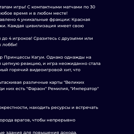
тапам игры! С компактными матчами по 30
любое время и в любом месте!
авлено 4 уникальные фракции: Красная
и. Каждая цивилизация имеет свою
до 4 игроков! Сразитесь с друзьями или
х лобби!
гр Принцессы Кагуи. Однако однажды на
л цепную реакцию, и игра неожиданно стала
мый горячий видеоигровой хит, что
ытаскивая различные карты "Великих
 них есть "Фараон" Ремилия, "Император"
окрестности, находить ресурсы и встречать
орода врагов, чтобы непрерывно
ные здания для повышения дохода.