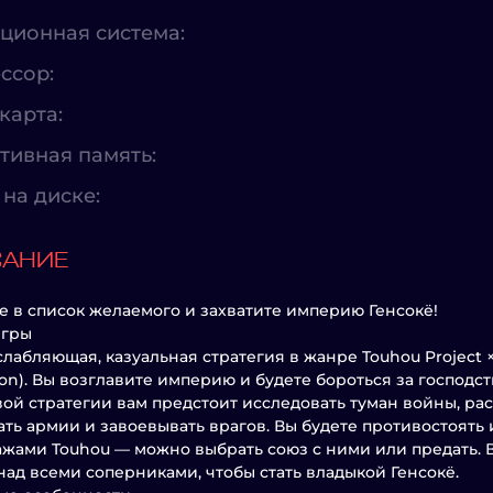
ционная система:
ссор:
карта:
тивная память:
на диске:
САНИЕ
е в список желаемого и захватите империю Генсокё!
игры
слабляющая, казуальная стратегия в жанре Touhou Project × 
ation). Вы возглавите империю и будете бороться за господс
ой стратегии вам предстоит исследовать туман войны, ра
ть армии и завоевывать врагов. Вы будете противостоят
жами Touhou — можно выбрать союз с ними или предать. 
над всеми соперниками, чтобы стать владыкой Генсокё.