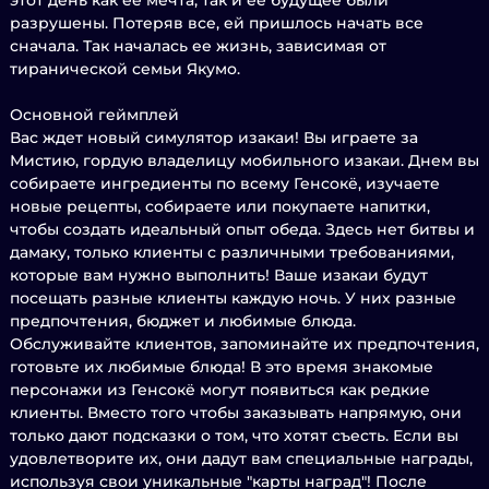
этот день как ее мечта, так и ее будущее были
разрушены. Потеряв все, ей пришлось начать все
сначала. Так началась ее жизнь, зависимая от
тиранической семьи Якумо.
Основной геймплей
Вас ждет новый симулятор изакаи! Вы играете за
Мистию, гордую владелицу мобильного изакаи. Днем вы
собираете ингредиенты по всему Генсокё, изучаете
новые рецепты, собираете или покупаете напитки,
чтобы создать идеальный опыт обеда. Здесь нет битвы и
дамаку, только клиенты с различными требованиями,
которые вам нужно выполнить! Ваше изакаи будут
посещать разные клиенты каждую ночь. У них разные
предпочтения, бюджет и любимые блюда.
Обслуживайте клиентов, запоминайте их предпочтения,
готовьте их любимые блюда! В это время знакомые
персонажи из Генсокё могут появиться как редкие
клиенты. Вместо того чтобы заказывать напрямую, они
только дают подсказки о том, что хотят съесть. Если вы
удовлетворите их, они дадут вам специальные награды,
используя свои уникальные "карты наград"! После