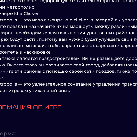
йте свою железнодорожную сеть, чтобы открывать новые 
ий метрополис!
анре Idle Clicker
etropolis — это игра в жанре idle clicker, в которой вы у
те поезда и назначайте их на маршруты между различным
жиров, необходимые для повышения уровня этих районов.
рах будут расти, поэтому вам нужно будет улучшать свои 
но кликать мышкой, чтобы справиться с возросшим спросо
роитель в маскировке
а также является градостроителем! Вы не размещаете дор
ю. Вместо этого вы развиваете свой город, добавляя новы
ините эти районы с помощью своей сети поездов, также по
е.
etropolis — это увлекательное сочетание управления транс
ает игрокам уникальный опыт.
РМАЦИЯ ОБ ИГРЕ
орма: