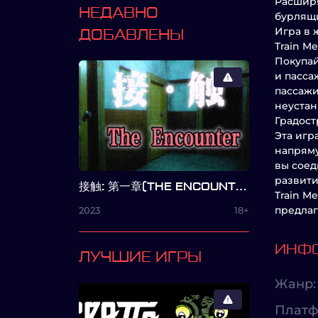
Расширя
НЕДАВНО
бурлящ
Игра в ж
ДОБАВЛЕНЫ
Train M
Покупай
и пасса
пассажи
неустан
Градост
Эта игр
напряму
вы соед
развити
接触: 第一章(THE ENCOUNTER: CHAPTER ONE)
Train M
предлаг
2023
18+
ИНФО
ЛУЧШИЕ ИГРЫ
Жанр:
Платф