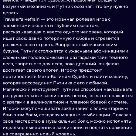
silence. «Найди три судьбы…», продолжал бредить
безумный механизм, и Путник осознал, что ему нужно
делать.
Traveler's Refrain — это мрачная ролевая игра с
элементами экшена и глубоким сюжетом,
рассказывающая о квесте одного человека, который
ищет свою давно потерянную любовь и стремится
разжечь свою страсть. Вооруженный магическим
бузуки, Путник столкнется с ужасными абоминациями,
сложными головоломками и разгадками тайн темного
леса, запретного для всех, пока древний конфликт
достигает своего апогея. Игроку предстоит
противостоять Меха-Богиням Судьбы и найти машину,
которая воссоединит Путника с его любимой.
Магический инструмент Путника способен накладывать
разрушительные заклинания-песни, когда он сражается
с врагами в великолепной и плавной боевой системе.
Игроки могут смешивать заклинания с элементарным
ближним боем, создавая мощные комбинации. Показав
свое мастерство в музыкальных боях, можно исполнять
идеально выверенные заклинания и поднять сражения
на совершенно новый уровень.