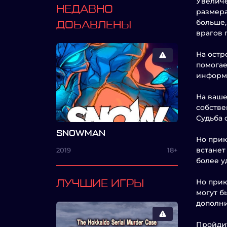
Увеличе
НЕДАВНО
размера
больше,
ДОБАВЛЕНЫ
врагов 
На остр
помогае
информа
На ваше
собстве
Судьба 
SNOWMAN
Но прик
встанет
2019
18+
более у
Но прик
ЛУЧШИЕ ИГРЫ
могут б
дополни
Пройдит