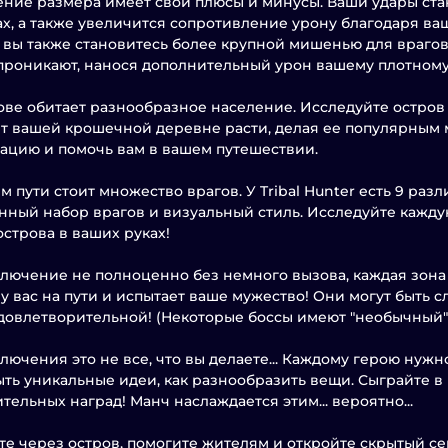
ние размера имеет свои плюсы и минусы. Ваши удары ст
х, а также увеличится сопротивление урону благодаря ваш
 вы также становитесь более крупной мишенью для врагов
проникают, нанося дополнительный урон вашему плотному 
ове обитает разнообразное население. Исследуйте остров
т вашей крошечной деревне расти, делая ее популярным 
цию и помочь вам в вашем путешествии.
м пути стоит множество врагов. У Tribal Hunter есть 9 раз
нный набор врагов и визуальный стиль. Исследуйте каждую
острова в ваших руках!
лючение не полноценно без немного вызова, каждая зона 
 у вас на пути и испытает ваше мужество! Они могут быть 
довлетворительной! (Некоторые боссы имеют "необычный" 
лючения это не все, что вы делаете... Каждому герою нужн
ыть уникальные идеи, как разнообразить вещи. Сыграйте 
тельных наград! Манч наслаждается этим... вероятно...
е через остров, помогите жителям и откройте скрытый се