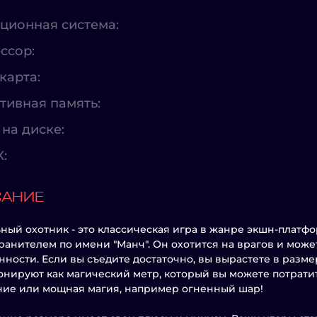
ционная система:
ссор:
карта:
тивная память:
на диске:
X:
САНИЕ
ный охотник - это классическая игра в жанре экшн-платф
ранителем по имени "Манч". Он охотится на врагов и может
ности. Если вы съедите достаточно, вы вырастете в разм
нируют как магический метр, который вы можете потратит
ие или мощная магия, например огненный шар!