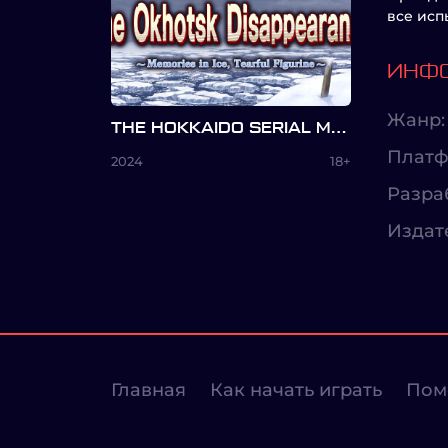
все исп
ИНФО
Жанр:
THE HOKKAIDO SERIAL MURDER CASE THE OKHOTSK DISAPPEARANCE ~MEMORIES IN ICE, TEARFUL FIGURINE~
Платф
2024
18+
Разра
Издат
Главная
Как начать играть
Пом