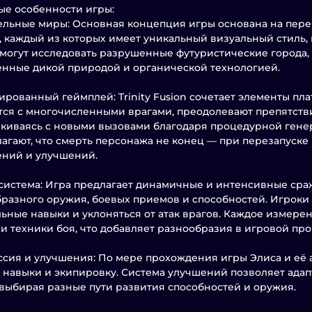
е особенности игры:
ельные миры: Основная концепция игры основана на пе
 каждый из которых имеет уникальный визуальный стиль,
могут исследовать разрушенные футуристические города,
нные дикой природой и органической технологией.
рованный геймплей: Trinity Fusion сочетает элементы пл
ся с многочисленными врагами, преодолевают препятств
лкиваясь с новыми вызовами благодаря процедурной гене
агают, что смерть персонажа не конец — при перезапуске
ений и улучшений.
система: Игра предлагает динамичные и интенсивные ср
разного оружия, боевых приемов и способностей. Игроки 
ьные навыки и уклоняться от атак врагов. Каждое измере
и техники боя, что добавляет разнообразия в игровой про
сия и улучшения: По мере прохождения игры Элиса и её а
 навыки и экипировку. Система улучшений позволяет адап
 выбирая разные пути развития способностей и оружия.