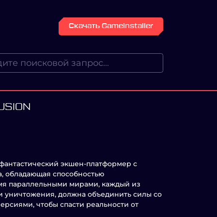
Скачать GameInstaller
FUSION
но-фантастический экшен-платформер с
а, обладающая способностью
мя параллельными мирами, каждый из
и уничтожения, должна объединить силы со
ерсиями, чтобы спасти реальности от