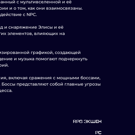
язанный с мультивселенной и её
ии и о том, как они взаимосвязаны.
действие с NPC.
д и снаряжение Элисы и её
гих элементов, влияющих на
ализированной графикой, создающей
дение и музыка помогают подчеркнуть
рий.
ания, включая сражения с мощными боссами,
. Боссы представляют собой главные угрозы
есса.
RPG ЭКШЕН
PC