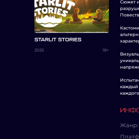
Сюжет и
разруше
Повеств
Кастоми
альтерн
STARLIT STORIES
характе
2025
18+
Визуаль
уникаль
напряже
Испытан
каждый 
каждого
ИНФО
Жанр:
Платф