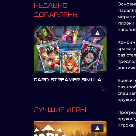
Основны
НЕДАВНО
Паралл
ДОБАВЛЕНЫ
мирами,
Игроки 
наполне
Комбини
сражают
раз ста
предпол
достиж
CARD STREAMER SIMULATOR
Боевая 
разнооб
18+
специал
оружия 
ЛУЧШИЕ ИГРЫ
Прогрес
оружие,
игрока,