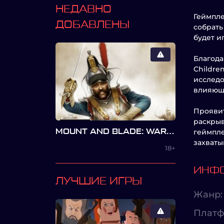
НЕДАВНО
Геймпле
ДОБАВЛЕНЫ
собрать
будет и
Благода
Childre
исследо
влияющи
Проявит
раскрыв
MOUNT AND BLADE: WARBAND — NAPOLEONIC WARS
геймпле
захваты
18+
ИНФО
ЛУЧШИЕ ИГРЫ
Жанр:
Платф