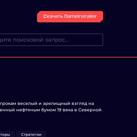
Скачать GameInstaller
 игрокам веселый и зрелищный взгляд на
енный нефтяным бумом 19 века в Северной
яторы
Стратегии