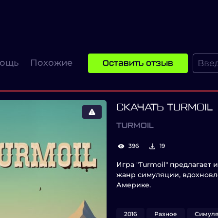
ощь
Похожие
Оставить отзыв
СКАЧАТЬ TURMOIL
TURMOIL
396
19
Игра "Turmoil" предлагает
жанр симуляции, вдохновл
Америке.
2016
Разное
Симул