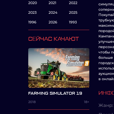
2020
2021
2022
симуляц
соперни
2023
2024
2025
Покупай
трубную
1996
2026
1993
максими
породой
Кампани
СЕЙЧАС КАЧАЮТ
улучшен
персона
чтобы п
больше 
городск
использ
аукцион
в онлай
ИНФО
FARMING SIMULATOR 19
2018
18+
Жанр: