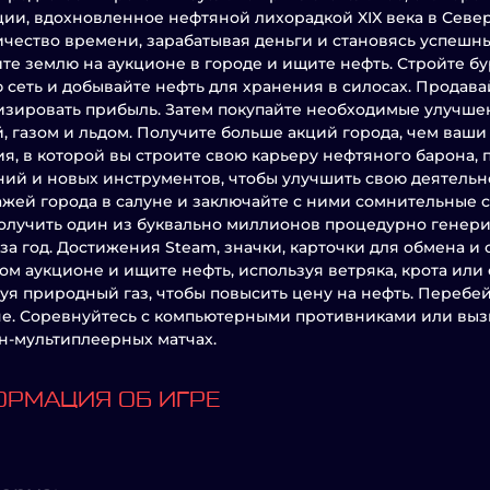
ии, вдохновленное нефтяной лихорадкой XIX века в Север
чество времени, зарабатывая деньги и становясь успеш
те землю на аукционе в городе и ищите нефть. Стройте б
 сеть и добывайте нефть для хранения в силосах. Продава
зировать прибыль. Затем покупайте необходимые улучшени
, газом и льдом. Получите больше акций города, чем ваши
я, в которой вы строите свою карьеру нефтяного барона,
ий и новых инструментов, чтобы улучшить свою деятельно
жей города в салуне и заключайте с ними сомнительные 
олучить один из буквально миллионов процедурно генери
за год. Достижения Steam, значки, карточки для обмена и
ом аукционе и ищите нефть, используя ветряка, крота или
уя природный газ, чтобы повысить цену на нефть. Перебе
е. Соревнуйтесь с компьютерными противниками или выз
н-мультиплеерных матчах.
РМАЦИЯ ОБ ИГРЕ