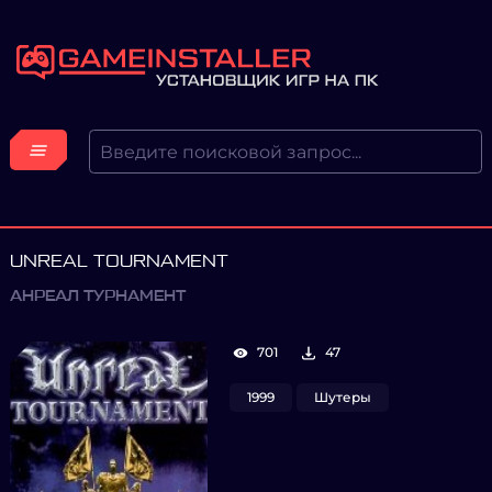
UNREAL TOURNAMENT
АНРЕАЛ ТУРНАМЕНТ
701
47
1999
Шутеры