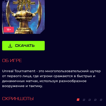
18+
СКАЧАТЬ
ОБ ИГРЕ
Unreal Tournament - это многопользовательский шутер
от первого лица, где игроки сражаются в быстрых и
динамичных матчах, используя разнообразное
вооружение и тактику.
СКРИНШОТЫ