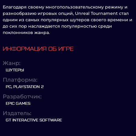
Благодаря своему многопользовательскому режиму и
разнообразию игровых опций, Unreal Tournament стал
одним из самых популярных шутеров своего времени и
до сих пор наслаждается популярностью среди
поклонников жанра.
ИНФОРМАЦИЯ ОБ ИГРЕ
Жанр:
ШУТЕРЫ
Платформа:
PC, PLAYSTATION 2
Разработчик:
EPIC GAMES
Издатель:
GT INTERACTIVE SOFTWARE