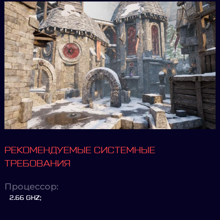
РЕКОМЕНДУЕМЫЕ СИСТЕМНЫЕ
ТРЕБОВАНИЯ
Процессор:
2.66 GHZ;