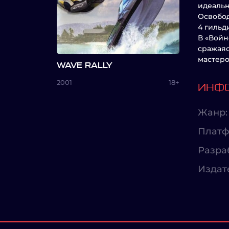
идеальн
Освобод
4 гильд
В «Войн
сражаяс
мастеро
WAVE RALLY
2001
18+
ИНФО
Жанр:
Платф
Разра
Издат