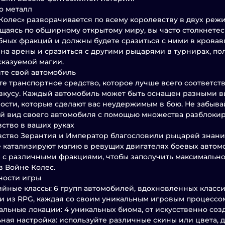
о металл
Колес» разворачивается по всему королевству в двух режи
аясь по обширному открытому миру, вы часто столкнетес
ных фракций и должны будете сразиться с ними в кровав
 на арены и сразиться с другими рыцарями в турнирах, по
казуемой магии.
те свой автомобиль
е транспортное средство, которое лучше всего соответств
вкусу. Каждый автомобиль может быть оснащен разными в
ости, которые сделают вас неудержимым в бою. Не забыва
 вид своего автомобиля с помощью множества разблокир
ство в ваших руках
ство Зерантия и Император благословили рыцарей знани
 катализируют магию в ревущих двигателях боевых автом
 с различными фракциями, чтобы заполучить максимально
в Войне Колес.
ности игры
йные классы: 6 групп автомобилей, вдохновленных клас
и из RPG, каждая со своим уникальным игровым процессо
льные локации: 4 уникальных биома, от искусственно соз
ная настройка: используйте различные скины или цвета, д