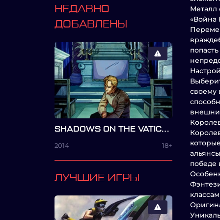
НЕДАВНО
Металл 
«Война 
ДОБАВЛЕНЫ
Перемещ
враждеб
попасть
непредс
Настрой
Выберит
своему 
способн
внешний
Королев
SHADOWS ON THE VATICAN ACT 1: GREED
Королев
которые
2014
18+
альянсы
победе 
Особен
ЛУЧШИЕ ИГРЫ
Фэнтези
классам
Оригина
Уникаль