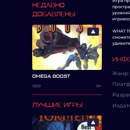
Игра пр
НЕДАВНО
простра
уровней
ДОБАВЛЕНЫ
игривос
WHAT TH
сможете
удивите
ИНФО
Жанр:
OMEGA BOOST
Платф
1999
18+
Разра
ЛУЧШИЕ ИГРЫ
Издат