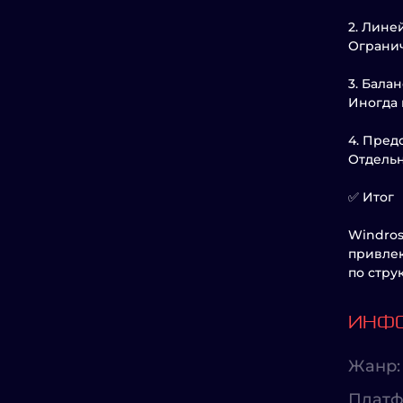
2. Лине
Огранич
3. Бала
Иногда 
4. Пред
Отдельн
✅ Итог
Windros
привлек
по стру
ИНФО
Жанр:
Платф