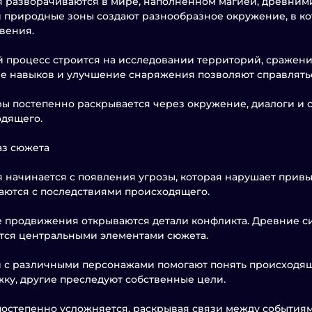
 разворачиваются в мире, наполненном магией, древними
 природные зоны создают разнообразное окружение, в ко
вения.
 процесс строится на исследовании территорий, сражени
е навыков и улучшение снаряжения позволяют справлять
ы постепенно раскрывается через окружение, диалоги и с
дящего.
аз сюжета
 начинается с появления угрозы, которая нарушает прив
аются с последствиями происходящего.
 продвижения открываются детали конфликта. Древние сил
тся центральными элементами сюжета.
 с различными персонажами помогают понять происходящ
ку, другие преследуют собственные цели.
остепенно усложняется, раскрывая связи между событиям