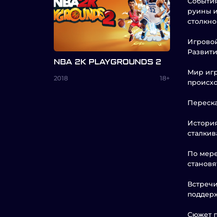
События
руины и
столкно
Игровой
Развити
NBA 2K PLAYGROUNDS 2
Мир игр
2018
18+
происхо
Переск
История
сталкив
По мере
становя
Встречи
поддерж
Сюжет п