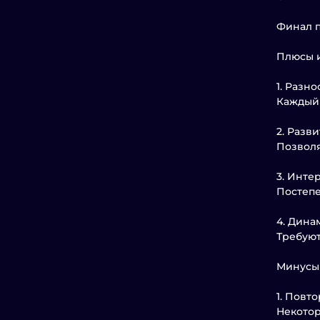
Финал п
Плюсы 
1. Разн
Каждый 
2. Разв
Позволя
3. Инте
Постепе
4. Дин
Требуют
Минусы
1. Повт
Некотор