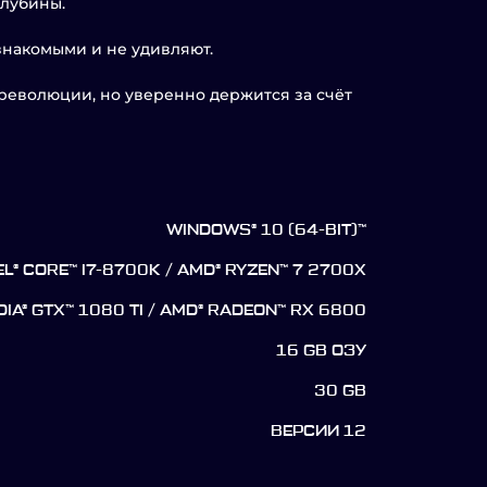
глубины.
знакомыми и не удивляют.
к революции, но уверенно держится за счёт
WINDOWS® 10 (64-BIT)™
EL® CORE™ I7-8700K / AMD® RYZEN™ 7 2700X
DIA® GTX™ 1080 TI / AMD® RADEON™ RX 6800
16 GB ОЗУ
30 GB
ВЕРСИИ 12