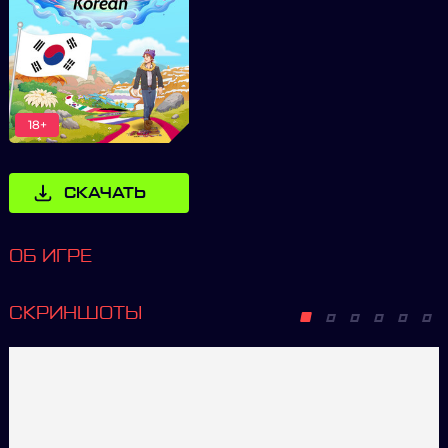
18+
СКАЧАТЬ
ОБ ИГРЕ
СКРИНШОТЫ