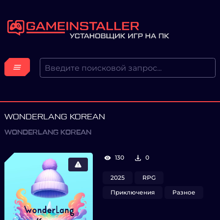
WONDERLANG KOREAN
WONDERLANG KOREAN
130
0
2025
RPG
Приключения
Разное