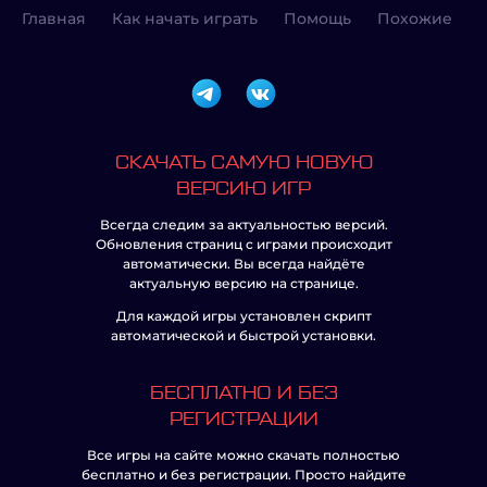
Главная
Как начать играть
Помощь
Похожие
СКАЧАТЬ САМУЮ НОВУЮ
ВЕРСИЮ ИГР
Всегда следим за актуальностью версий.
Обновления страниц с играми происходит
автоматически. Вы всегда найдёте
актуальную версию на странице.
Для каждой игры установлен скрипт
автоматической и быстрой установки.
БЕСПЛАТНО И БЕЗ
РЕГИСТРАЦИИ
Все игры на сайте можно скачать полностью
бесплатно и без регистрации. Просто найдите