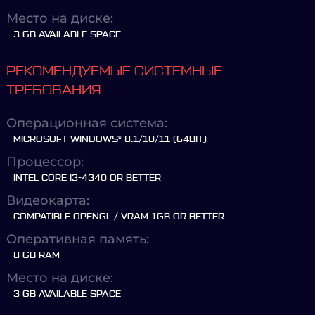
Место на диске:
3 GB AVAILABLE SPACE
РЕКОМЕНДУЕМЫЕ СИСТЕМНЫЕ
ТРЕБОВАНИЯ
Операционная система:
MICROSOFT WINDOWS® 8.1/10/11 (64BIT)
Процессор:
INTEL CORE I3-4340 OR BETTER
Видеокарта:
COMPATIBLE OPENGL / VRAM 1GB OR BETTER
Оперативная память:
8 GB RAM
Место на диске:
3 GB AVAILABLE SPACE