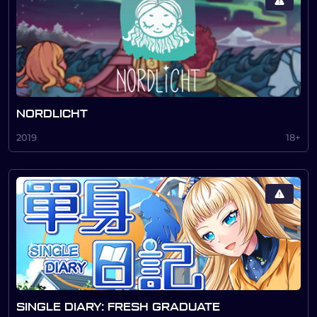
NORDLICHT
2019
18+
SINGLE DIARY: FRESH GRADUATE