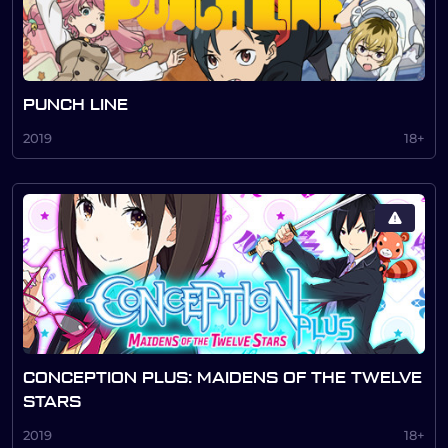
PUNCH LINE
2019
18+
CONCEPTION PLUS: MAIDENS OF THE TWELVE
STARS
2019
18+