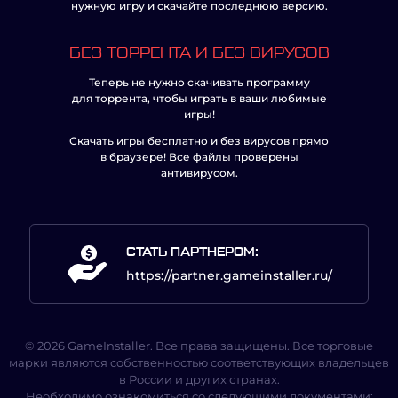
нужную игру и скачайте последнюю версию.
БЕЗ ТОРРЕНТА И БЕЗ ВИРУСОВ
Теперь не нужно скачивать программу
для торрента, чтобы играть в ваши любимые
игры!
Скачать игры бесплатно и без вирусов прямо
в браузере! Все файлы проверены
антивирусом.
СТАТЬ ПАРТНЕРОМ:
https://partner.gameinstaller.ru/
© 2026 GameInstaller. Все права защищены. Все торговые
марки являются собственностью соответствующих владельцев
в России и других странах.
Необходимо ознакомиться со следующими документами: