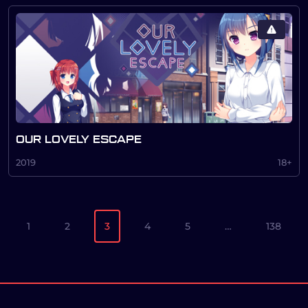
OUR LOVELY ESCAPE
2019
18+
1
2
3
4
5
…
138