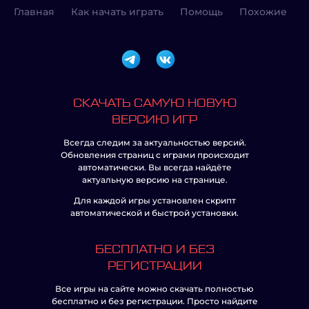
Главная
Как начать играть
Помощь
Похожие
СКАЧАТЬ САМУЮ НОВУЮ
ВЕРСИЮ ИГР
Всегда следим за актуальностью версий.
Обновления страниц с играми происходит
автоматически. Вы всегда найдёте
актуальную версию на странице.
Для каждой игры установлен скрипт
автоматической и быстрой установки.
БЕСПЛАТНО И БЕЗ
РЕГИСТРАЦИИ
Все игры на сайте можно скачать полностью
бесплатно и без регистрации. Просто найдите