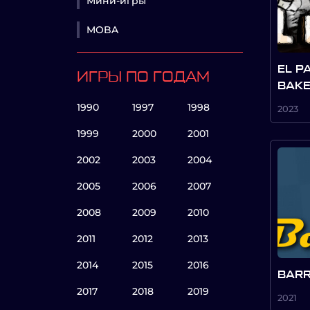
Мини-игры
MOBA
EL P
ИГРЫ ПО ГОДАМ
BAKE
1990
1997
1998
2023
1999
2000
2001
2002
2003
2004
2005
2006
2007
2008
2009
2010
2011
2012
2013
2014
2015
2016
BARR
2017
2018
2019
2021