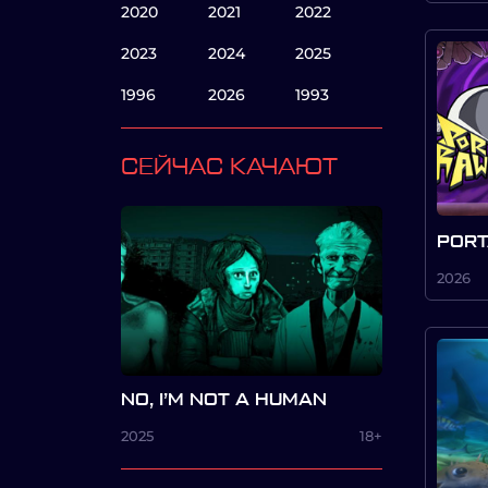
2020
2021
2022
2023
2024
2025
1996
2026
1993
СЕЙЧАС КАЧАЮТ
PORT
2026
NO, I’M NOT A HUMAN
2025
18+