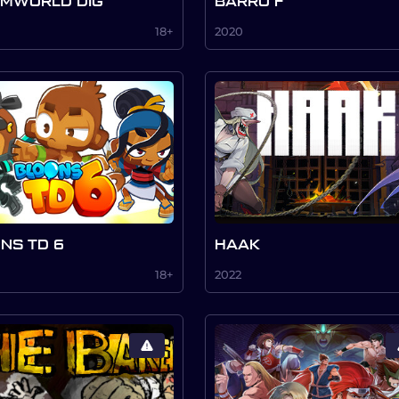
MWORLD DIG
BARRO F
18+
2020
NS TD 6
HAAK
18+
2022