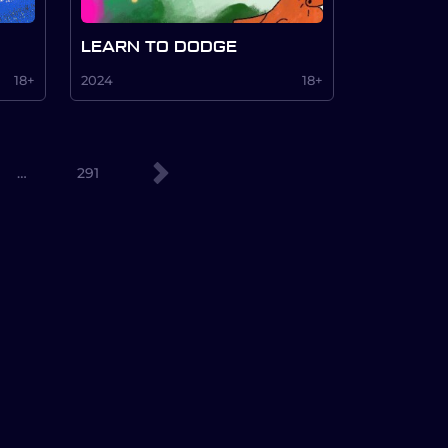
LEARN TO DODGE
18+
2024
18+
…
291