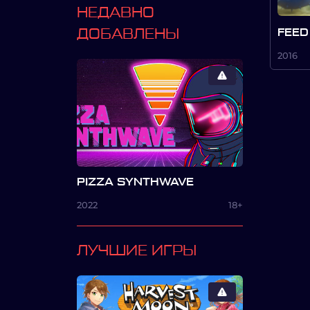
НЕДАВНО
ДОБАВЛЕНЫ
FEED
2016
PIZZA SYNTHWAVE
2022
18+
ЛУЧШИЕ ИГРЫ