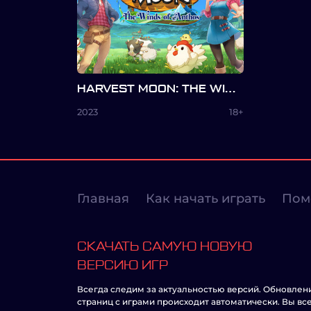
HARVEST MOON: THE WINDS OF ANTHOS
2023
18+
Главная
Как начать играть
Пом
СКАЧАТЬ САМУЮ НОВУЮ
ВЕРСИЮ ИГР
Всегда следим за актуальностью версий. Обновлен
страниц с играми происходит автоматически. Вы вс