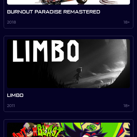
BURNOUT PARADISE REMASTERED
2018
18+
LIMBO
2011
18+