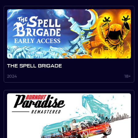
THE SPELL BRIGADE
2024
18+