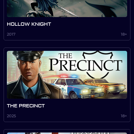
HOLLOW KNIGHT
2017
18+
THE PRECINCT
2025
18+