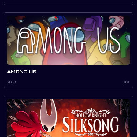
AMONG US
2018
18+