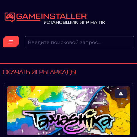
СКАЧАТЬ ИГРЫ АРКАДЫ