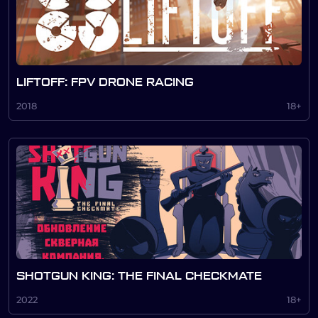
LIFTOFF: FPV DRONE RACING
2018
18+
SHOTGUN KING: THE FINAL CHECKMATE
2022
18+